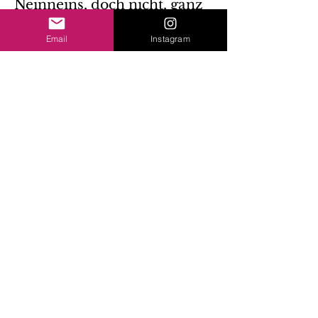
Neinneins, doch nicht, ganz
anders.
Email
Instagram
Federnde Eleganz.
Chinesische oder so. Ferner
Schwung.
Linien in Musik. Veredelte
Emotionen.
Hin und her und zurück.
Gedacht? Nochmal
nachgedacht.
Happen. Gedankenschwünge.
Ärgernisse.
Nachgelegte. Wellengedanken.
Dochnichts. Dochnichtse.
Doch nicht so.